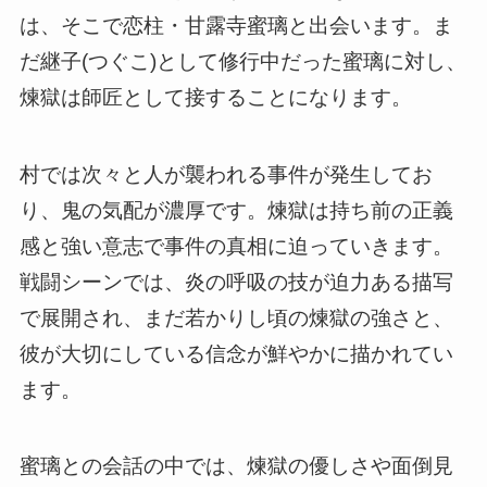
は、そこで恋柱・甘露寺蜜璃と出会います。ま
だ継子(つぐこ)として修行中だった蜜璃に対し、
煉獄は師匠として接することになります。
村では次々と人が襲われる事件が発生してお
り、鬼の気配が濃厚です。煉獄は持ち前の正義
感と強い意志で事件の真相に迫っていきます。
戦闘シーンでは、炎の呼吸の技が迫力ある描写
で展開され、まだ若かりし頃の煉獄の強さと、
彼が大切にしている信念が鮮やかに描かれてい
ます。
蜜璃との会話の中では、煉獄の優しさや面倒見