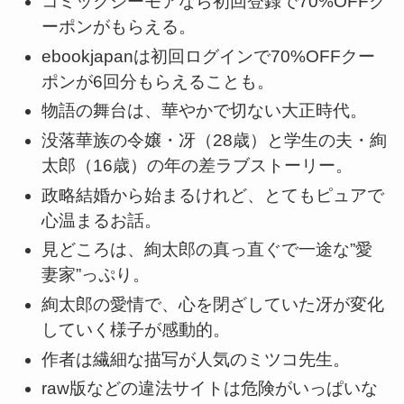
コミックシーモアなら初回登録で70%OFFク
ーポンがもらえる。
ebookjapanは初回ログインで70%OFFクー
ポンが6回分もらえることも。
物語の舞台は、華やかで切ない大正時代。
没落華族の令嬢・冴（28歳）と学生の夫・絢
太郎（16歳）の年の差ラブストーリー。
政略結婚から始まるけれど、とてもピュアで
心温まるお話。
見どころは、絢太郎の真っ直ぐで一途な”愛
妻家”っぷり。
絢太郎の愛情で、心を閉ざしていた冴が変化
していく様子が感動的。
作者は繊細な描写が人気のミツコ先生。
raw版などの違法サイトは危険がいっぱいな